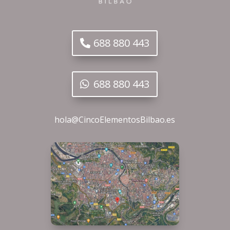
688 880 443
688 880 443
hola@CincoElementosBilbao.es